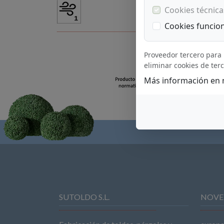
Cookies técnica
Cookies funcio
Proveedor tercero para 
eliminar cookies de ter
Más información en
SUTOLDO S.L.
NOVE