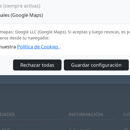
s (siempre activas)
nales (Google Maps)
mapas: Google LLC (Google Maps). Si aceptas y luego revocas, es 
ceros desde tu navegador.
 nuestra
Política de Cookies
.
Rechazar todas
Guardar configuración
DADES
INFORMACIÓN
CO