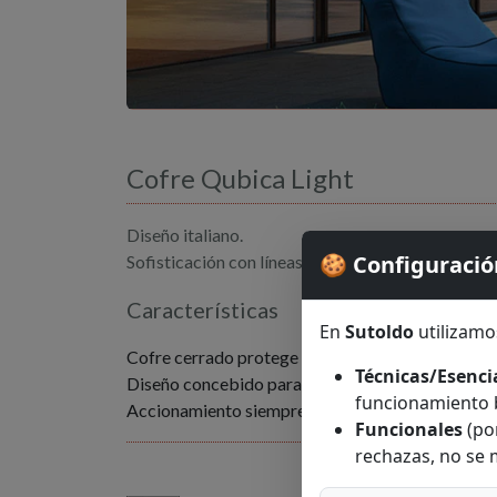
Cofre Qubica Light
Diseño italiano.
🍪 Configuració
Sofisticación con líneas sobrias y puras
Características
En
Sutoldo
utilizamo
Cofre cerrado protege lona y mecanismos.
Técnicas/Esenci
Diseño concebido para embellecer la fachada.
funcionamiento b
Accionamiento siempre con motor.
Funcionales
(po
rechazas, no se 