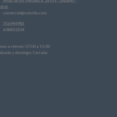
Avda. de los Metales 8. 28914 - Leganés -
drid.
comercial@sutoldo.com
916944986
608803204
es a viernes: 07:00 a 15:00
bado y domingo: Cerrado