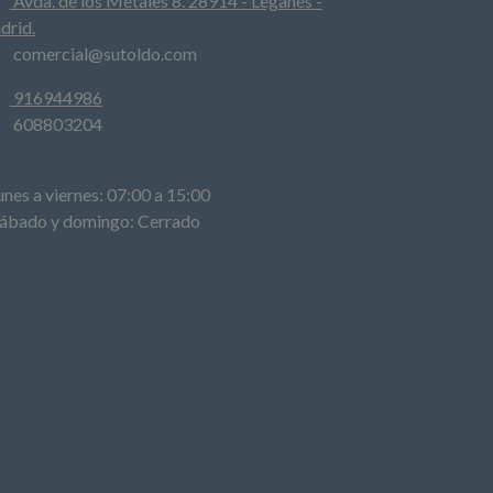
Avda. de los Metales 8. 28914 - Leganés -
drid.
comercial@sutoldo.com
916944986
608803204
es a viernes: 07:00 a 15:00
bado y domingo: Cerrado