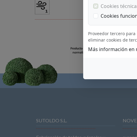
Cookies técnica
Cookies funcio
Proveedor tercero para 
eliminar cookies de ter
Más información en
SUTOLDO S.L.
NOVE