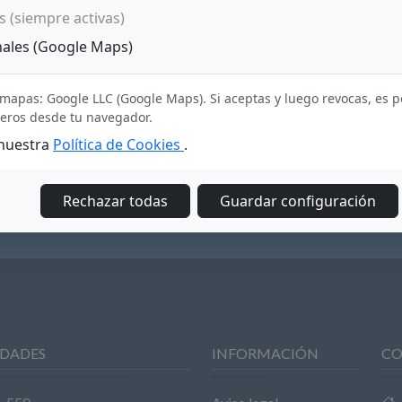
s (siempre activas)
nales (Google Maps)
mapas: Google LLC (Google Maps). Si aceptas y luego revocas, es 
ceros desde tu navegador.
 nuestra
Política de Cookies
.
Rechazar todas
Guardar configuración
DADES
INFORMACIÓN
CO