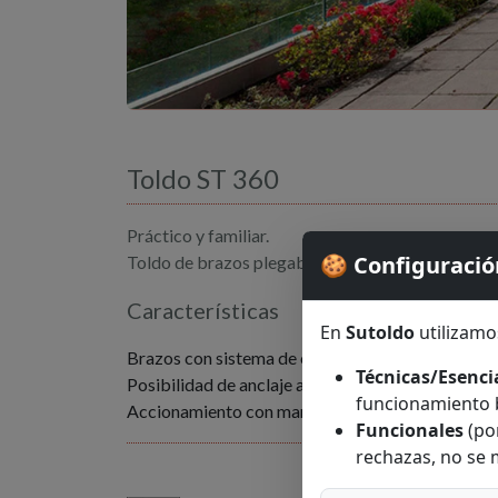
Toldo ST 360
Práctico y familiar.
🍪 Configuració
Toldo de brazos plegables clásico y elegante.
Características
En
Sutoldo
utilizamo
Brazos con sistema de cinta BALTEUS.
Técnicas/Esenci
Posibilidad de anclaje a pared, techo o costado.
funcionamiento b
Accionamiento con manivela o motor.
Funcionales
(po
rechazas, no se 